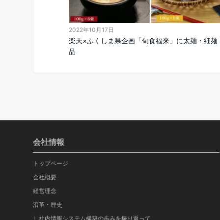
2022年10月17日
楽天×ふくしま県企画「旬食福来」に太麺・細麺 
品
会社情報
トップページ
会社概要
経営理念
沿革・歴史
〉社内情報システム構築の歩みを振り返って