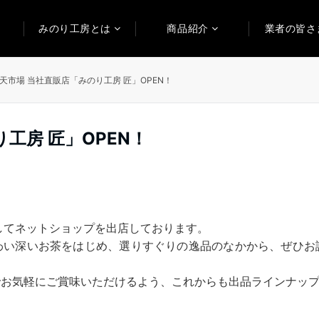
みのり工房とは
商品紹介
業者の皆さ
天市場 当社直販店「みのり工房 匠」OPEN！
工房 匠」OPEN！
してネットショップを出店しております。
わい深いお茶をはじめ、選りすぐりの逸品のなかから、ぜひお
でお気軽にご賞味いただけるよう、これからも出品ラインナッ