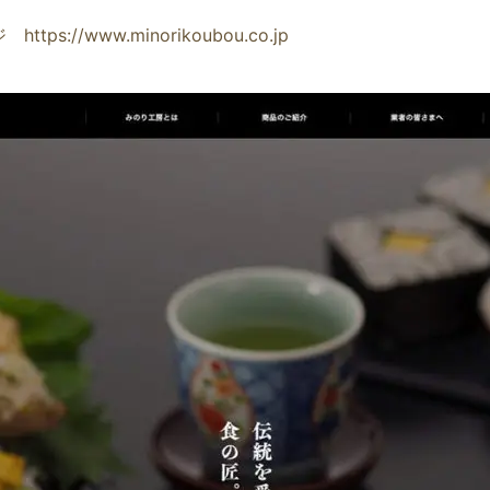
//www.minorikoubou.co.jp