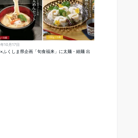
2年10月17日
×ふくしま県企画「旬食福来」に太麺・細麺 出